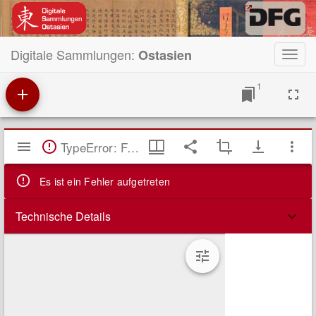
Digitale Sammlungen:
Ostasien
Toggl
navig
1
Mirador
TypeError: Failed to fetch
Viewer
Es ist ein Fehler aufgetreten
Technische Details