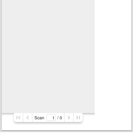
Scan
/ 
0