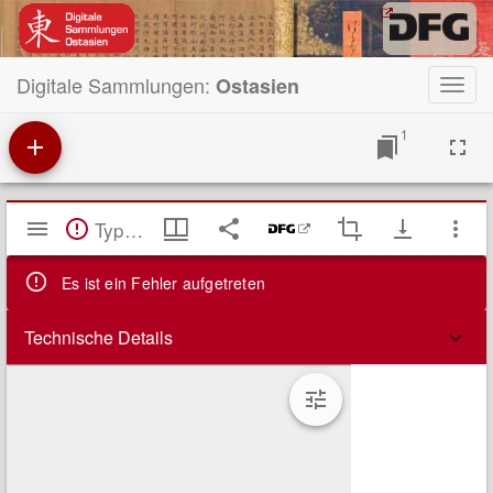
Digitale Sammlungen:
Ostasien
Toggl
navig
1
Mirador
TypeError: Failed to fetch
Viewer
Es ist ein Fehler aufgetreten
Technische Details