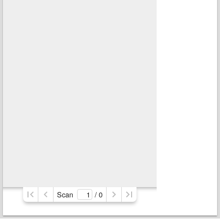
Scan
/ 
0