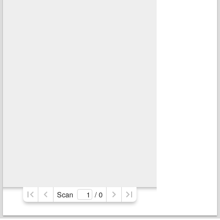
Scan
/ 
0