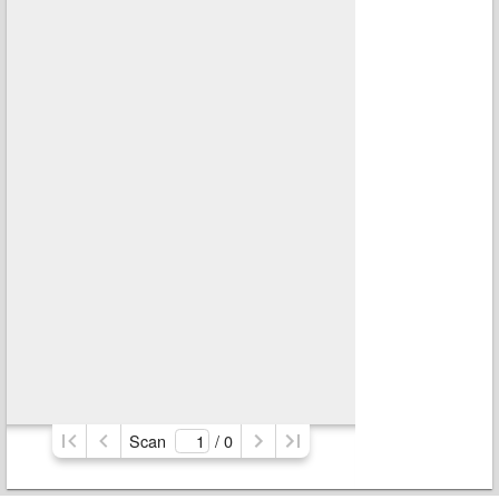
Scan
/ 
0