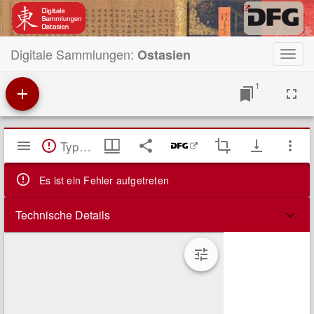
Digitale Sammlungen:
Ostasien
Toggl
navig
1
Mirador
TypeError: Failed to fetch
Viewer
Es ist ein Fehler aufgetreten
Technische Details