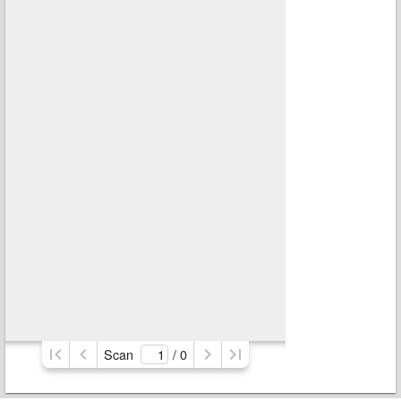
Scan
/ 
0