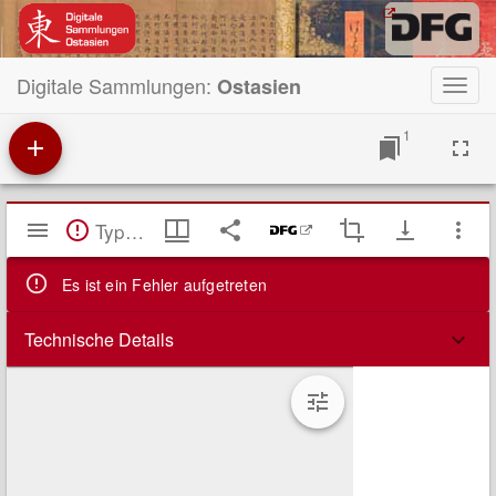
Digitale Sammlungen:
Ostasien
Toggl
navig
1
Mirador
TypeError: Failed to fetch
Viewer
Es ist ein Fehler aufgetreten
Technische Details