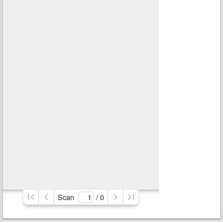
Scan
/ 
0