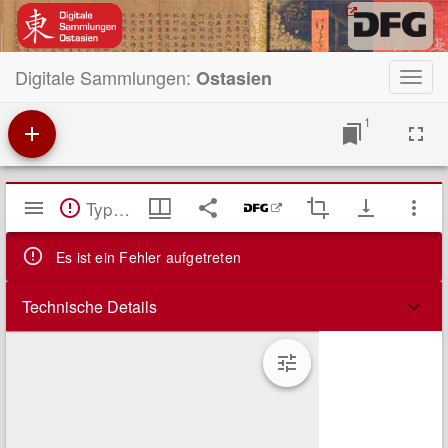
Digitale Sammlungen:
Ostasien
Toggl
navig
1
Mirador
TypeError: Failed to fetch
Viewer
Es ist ein Fehler aufgetreten
Technische Details