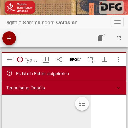
Digitale Sammlungen:
Ostasien
Toggl
navig
1
Mirador
TypeError: Failed to fetch
Viewer
Es ist ein Fehler aufgetreten
Technische Details