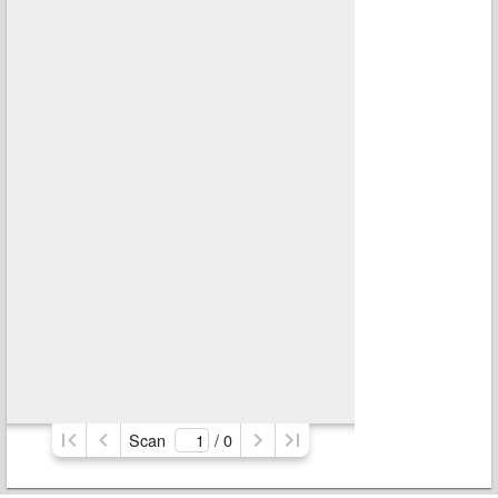
Scan
/ 
0