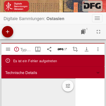
Digitale Sammlungen:
Ostasien
Toggl
navig
1
Mirador
TypeError: Failed to fetch
Viewer
Es ist ein Fehler aufgetreten
Technische Details