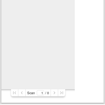
Scan
/ 
0