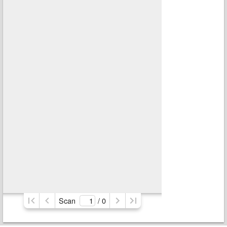
Scan
/ 
0