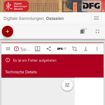
Digitale Sammlungen:
Ostasien
Toggl
navig
1
Mirador
TypeError: Failed to fetch
Viewer
Es ist ein Fehler aufgetreten
Technische Details