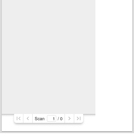
Scan
/ 
0