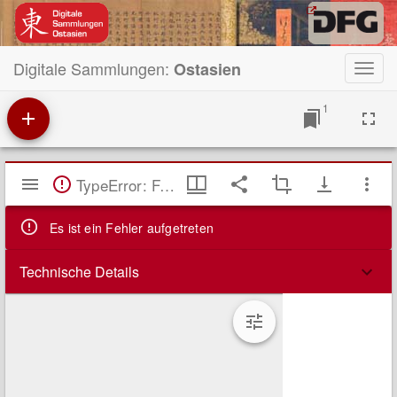
Digitale Sammlungen:
Ostasien
Toggl
navig
1
Mirador
TypeError: Failed to fetch
Viewer
Es ist ein Fehler aufgetreten
Technische Details