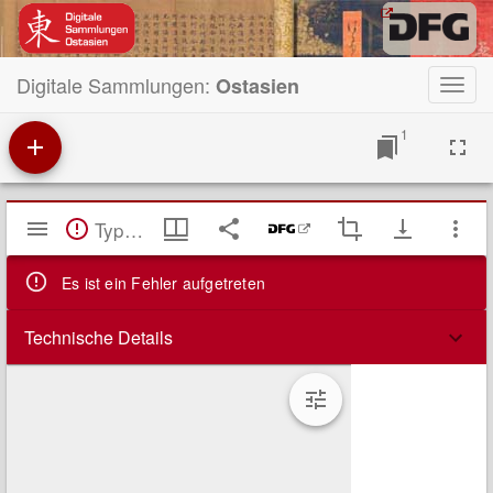
Digitale Sammlungen:
Ostasien
Toggl
navig
1
Mirador
TypeError: Failed to fetch
Viewer
Es ist ein Fehler aufgetreten
Technische Details