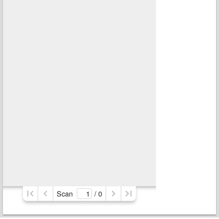
Scan
/ 
0