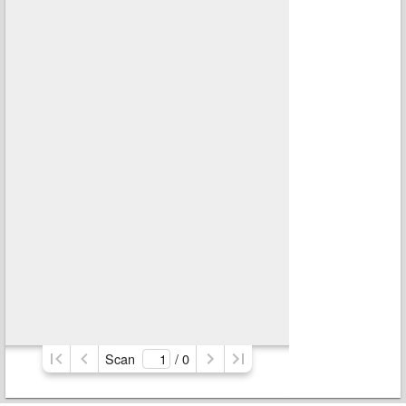
Scan
/ 
0