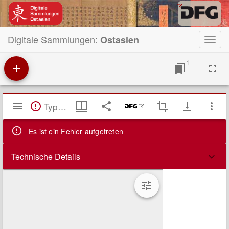
Digitale Sammlungen:
Ostasien
Toggl
navig
1
Mirador
TypeError: Failed to fetch
Viewer
Es ist ein Fehler aufgetreten
Technische Details