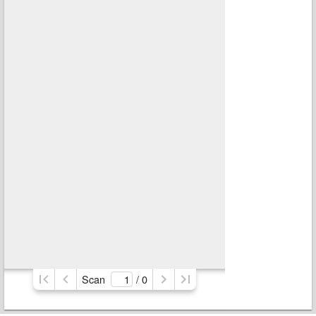
Scan
/ 
0