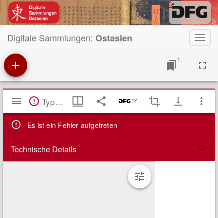
Digitale Sammlungen:
Ostasien
Toggl
navig
1
Mirador
TypeError: Failed to fetch
Viewer
Es ist ein Fehler aufgetreten
Technische Details