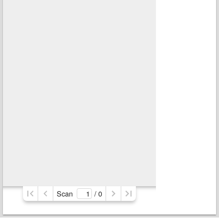
Scan
/ 
0