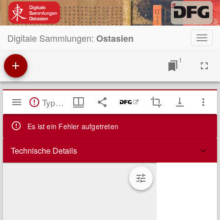
Digitale Sammlungen:
Ostasien
Toggl
navig
1
Mirador
TypeError: Failed to fetch
Viewer
Es ist ein Fehler aufgetreten
Technische Details