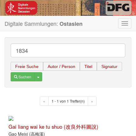
Digitale Sammlungen:
Ostasien
Toggl
navig
Freie Suche
Autor / Person
Titel
Signatur
Toggle Dropdown
Suchen
«
1 - 1 von 1 Treffer(n)
»
Gai liang wai ke tu shuo (改良外科圖說)
Gao Meixi (高梅溪)