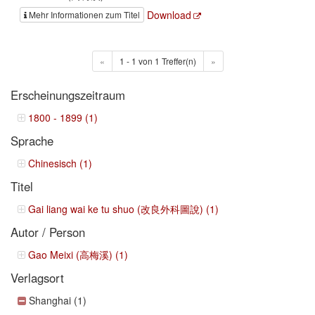
Download
Mehr Informationen zum Titel
«
1 - 1 von 1 Treffer(n)
»
Erscheinungszeitraum
1800 - 1899 (1)
Sprache
Chinesisch (1)
Titel
Gai liang wai ke tu shuo (改良外科圖說) (1)
Autor / Person
Gao Meixi (高梅溪) (1)
Verlagsort
Shanghai (1)