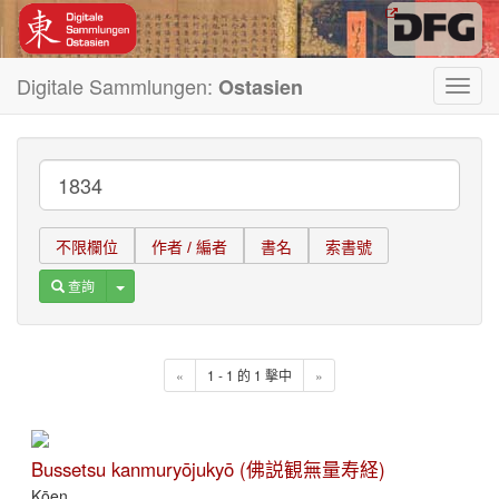
Digitale Sammlungen:
Ostasien
Toggl
navig
不限欄位
作者 / 編者
書名
索書號
Toggle Dropdown
查詢
«
1 - 1 的 1 擊中
»
Bussetsu kanmuryōjukyō (佛説観無量寿経)
Kōen