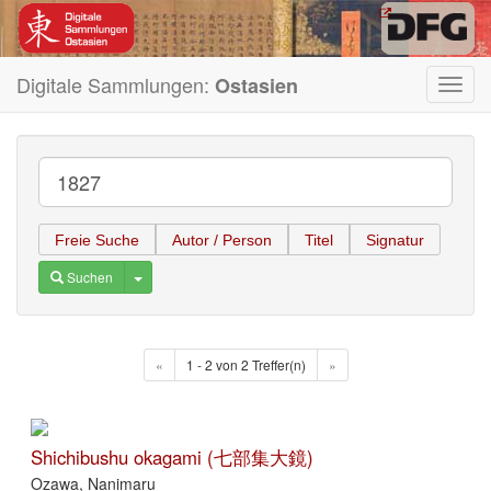
Digitale Sammlungen:
Ostasien
Toggl
navig
Freie Suche
Autor / Person
Titel
Signatur
Toggle Dropdown
Suchen
«
1 - 2 von 2 Treffer(n)
»
Shichibushu okagami (七部集大鏡)
Ozawa, Nanimaru