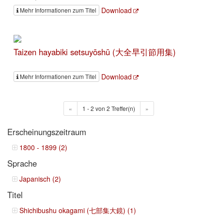
Download
Mehr Informationen zum Titel
Taizen hayabiki setsuyōshū (大全早引節用集)
Download
Mehr Informationen zum Titel
«
1 - 2 von 2 Treffer(n)
»
Erscheinungszeitraum
1800 - 1899 (2)
Sprache
Japanisch (2)
Titel
Shichibushu okagami (七部集大鏡) (1)