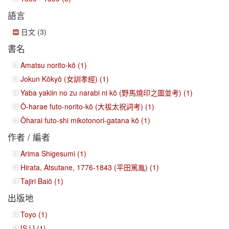
語言
日文 (3)
書名
Amatsu norito-kō (1)
Jokun Kōkyō (女訓孝經) (1)
Yaba yakiin no zu narabi ni kō (野馬燒印之圖並考) (1)
Ō-harae futo-norito-kō (大祓太祝詞考) (1)
Ōharai futo-shi mikotonori-gatana kō (1)
作者 / 編者
Arima Shigesumi (1)
Hirata, Atsutane, 1776-1843 (平田篤胤) (1)
Tajiri Baiō (1)
出版地
Toyo (1)
[S.l.] (1)