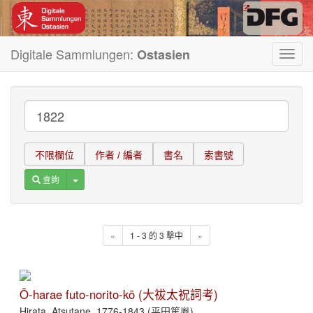
Digitale Sammlungen:
Ostasien
Toggl
navig
不限欄位
作者 / 編者
書名
索書號
Toggle Dropdown
查詢
«
1 - 3 的 3 擊中
»
Ō-harae futo-norito-kō (大祓太祝詞考)
Hirata, Atsutane, 1776-1843 (平田篤胤)