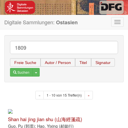
Digitale Sammlungen:
Ostasien
Toggl
navig
Freie Suche
Autor / Person
Titel
Signatur
Toggle Dropdown
Suchen
«
1 - 10 von 15 Treffer(n)
»
Shan hai jing jian shu (山海經箋疏)
Guo, Pu (郭璞); Hao, Yixing (郝懿行)