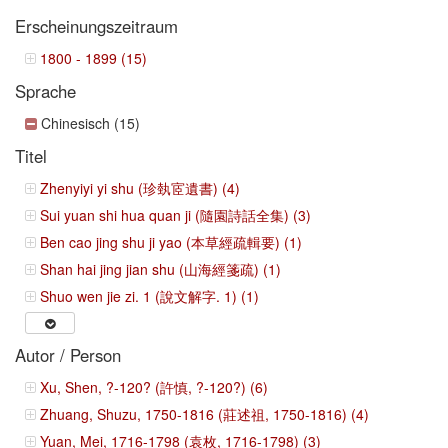
Erscheinungszeitraum
1800 - 1899 (15)
Sprache
Chinesisch (15)
Titel
Zhenyiyi yi shu (珍埶宧遺書) (4)
Sui yuan shi hua quan ji (隨園詩話全集) (3)
Ben cao jing shu ji yao (本草經疏輯要) (1)
Shan hai jing jian shu (山海經箋疏) (1)
Shuo wen jie zi. 1 (說文解字. 1) (1)
Autor / Person
Xu, Shen, ?-120? (許慎, ?-120?) (6)
Zhuang, Shuzu, 1750-1816 (莊述祖, 1750-1816) (4)
Yuan, Mei, 1716-1798 (袁枚, 1716-1798) (3)