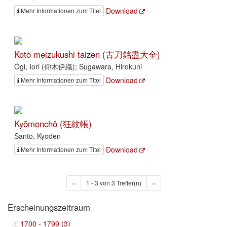
Download
Mehr Informationen zum Titel
Kotō meizukushi taizen (古刀銘盡大全)
Ōgi, Iori (仰木伊織); Sugawara, Hirokuni
Download
Mehr Informationen zum Titel
Kyōmonchō (狂紋帳)
Santō, Kyōden
Download
Mehr Informationen zum Titel
«
1 - 3 von 3 Treffer(n)
»
Erscheinungszeitraum
1700 - 1799 (3)