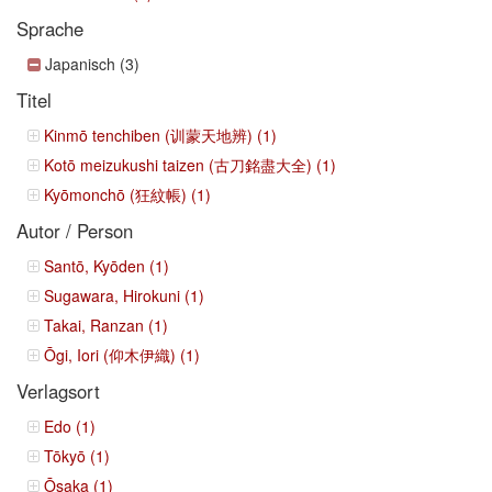
Sprache
Japanisch (3)
Titel
Kinmō tenchiben (训蒙天地辨) (1)
Kotō meizukushi taizen (古刀銘盡大全) (1)
Kyōmonchō (狂紋帳) (1)
Autor / Person
Santō, Kyōden (1)
Sugawara, Hirokuni (1)
Takai, Ranzan (1)
Ōgi, Iori (仰木伊織) (1)
Verlagsort
Edo (1)
Tōkyō (1)
Ōsaka (1)