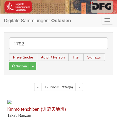
Digitale Sammlungen:
Ostasien
Toggl
navig
Freie Suche
Autor / Person
Titel
Signatur
Toggle Dropdown
Suchen
«
1 - 3 von 3 Treffer(n)
»
Kinmō tenchiben (训蒙天地辨)
Takai, Ranzan