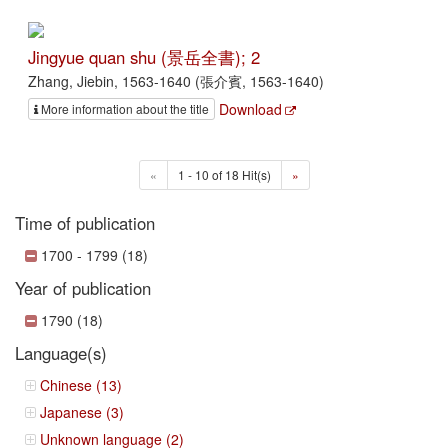
Jingyue quan shu (景岳全書); 2
Zhang, Jiebin, 1563-1640 (張介賓, 1563-1640)
Download
More information about the title
«
1 - 10 of 18 Hit(s)
»
Time of publication
1700 - 1799 (18)
Year of publication
1790 (18)
Language(s)
Chinese (13)
Japanese (3)
Unknown language (2)