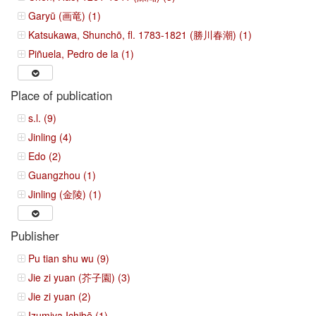
Garyū (画竜) (1)
Katsukawa, Shunchō, fl. 1783-1821 (勝川春潮) (1)
Piñuela, Pedro de la (1)
Place of publication
s.l. (9)
Jinling (4)
Edo (2)
Guangzhou (1)
Jinling (金陵) (1)
Publisher
Pu tian shu wu (9)
Jie zi yuan (芥子園) (3)
Jie zi yuan (2)
Izumiya Ichibē (1)