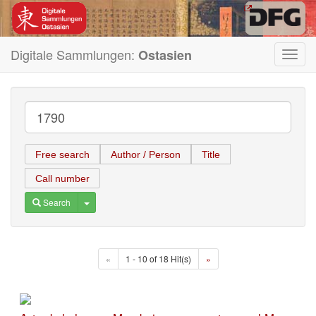
Digitale Sammlungen:
Ostasien
Toggl
navig
Free search
Author / Person
Title
Call number
Toggle Dropdown
Search
«
1 - 10 of 18 Hit(s)
»