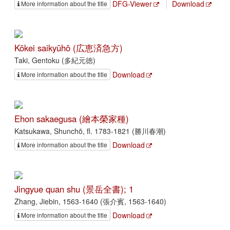
DFG-Viewer
Download
More information about the title
Kōkei saikyūhō (広恵済急方)
Taki, Gentoku (多紀元徳)
Download
More information about the title
Ehon sakaegusa (繪本榮家種)
Katsukawa, Shunchō, fl. 1783-1821 (勝川春潮)
Download
More information about the title
Jingyue quan shu (景岳全書); 1
Zhang, Jiebin, 1563-1640 (張介賓, 1563-1640)
Download
More information about the title