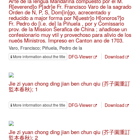
Arte de la lengua Mandarina compuesto por el M.
R[everend]o P[adr]e Fr. Francisco Varo de la sagrado
Orden de N, P, S, Dom[in]go, acrecentado y
reducido a major forma por N[uestr]o H[onoros?]o
Fr. Pedro do [i.e. de] la Piñuela , por y Comissario
prov. de la Mission Serafica de China ; añadiose un
confesionario muy vtil y provechoso para alivio de los
nueõs Ministros. Impreso en Canton ano de 1703.
Varo, Francisco; Piñuela, Pedro de la
DFG-Viewer
Download
More information about the title
Jie zi yuan chong ding jian ben chun qiu (芥子園重訂
監本春秋); 1
DFG-Viewer
Download
More information about the title
Jie zi yuan chong ding jian ben chun qiu (芥子園重訂
監本春秋); 2