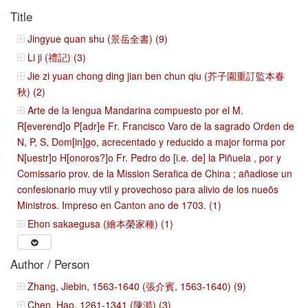
Title
Jingyue quan shu (景岳全書) (9)
Li ji (禮記) (3)
Jie zi yuan chong ding jian ben chun qiu (芥子園重訂監本春
秋) (2)
Arte de la lengua Mandarina compuesto por el M.
R[everend]o P[adr]e Fr. Francisco Varo de la sagrado Orden de
N, P, S, Dom[in]go, acrecentado y reducido a major forma por
N[uestr]o H[onoros?]o Fr. Pedro do [i.e. de] la Piñuela , por y
Comissario prov. de la Mission Serafica de China ; añadiose un
confesionario muy vtil y provechoso para alivio de los nueõs
Ministros. Impreso en Canton ano de 1703. (1)
Ehon sakaegusa (繪本榮家種) (1)
Author / Person
Zhang, Jiebin, 1563-1640 (張介賓, 1563-1640) (9)
Chen, Hao, 1261-1341 (陳澔) (3)