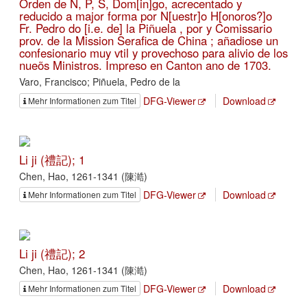
Orden de N, P, S, Dom[in]go, acrecentado y
reducido a major forma por N[uestr]o H[onoros?]o
Fr. Pedro do [i.e. de] la Piñuela , por y Comissario
prov. de la Mission Serafica de China ; añadiose un
confesionario muy vtil y provechoso para alivio de los
nueõs Ministros. Impreso en Canton ano de 1703.
Varo, Francisco; Piñuela, Pedro de la
DFG-Viewer
Download
Mehr Informationen zum Titel
Li ji (禮記); 1
Chen, Hao, 1261-1341 (陳澔)
DFG-Viewer
Download
Mehr Informationen zum Titel
Li ji (禮記); 2
Chen, Hao, 1261-1341 (陳澔)
DFG-Viewer
Download
Mehr Informationen zum Titel