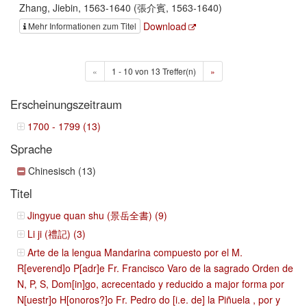
Zhang, Jiebin, 1563-1640 (張介賓, 1563-1640)
Download
Mehr Informationen zum Titel
«
1 - 10 von 13 Treffer(n)
»
Erscheinungszeitraum
1700 - 1799 (13)
Sprache
Chinesisch (13)
Titel
Jingyue quan shu (景岳全書) (9)
Li ji (禮記) (3)
Arte de la lengua Mandarina compuesto por el M.
R[everend]o P[adr]e Fr. Francisco Varo de la sagrado Orden de
N, P, S, Dom[in]go, acrecentado y reducido a major forma por
N[uestr]o H[onoros?]o Fr. Pedro do [i.e. de] la Piñuela , por y