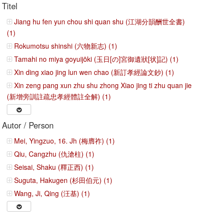
Titel
Jiang hu fen yun chou shi quan shu (江湖分韻酬世全書)
(1)
Rokumotsu shinshi (六物新志) (1)
Tamahi no miya goyuijōki (玉日[の]宮御遺狀[状]記) (1)
Xin ding xiao jing lun wen chao (新訂孝經論文鈔) (1)
Xin zeng pang xun zhu shu zhong Xiao jing ti zhu quan jie
(新增旁訓註疏忠孝經體註全解) (1)
Autor / Person
Mei, Yingzuo, 16. Jh (梅膺祚) (1)
Qiu, Cangzhu (仇滄柱) (1)
Seisai, Shaku (釋正西) (1)
Suguta, Hakugen (杉田伯元) (1)
Wang, Ji, Qing (汪基) (1)