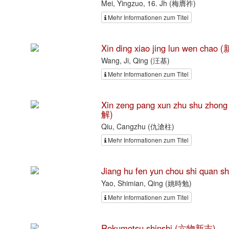
Mei, Yingzuo, 16. Jh (梅膺祚)
Mehr Informationen zum Titel
Xin ding xiao jing lun wen c
Wang, Ji, Qing (汪基)
Mehr Informationen zum Titel
Xin zeng pang xun zhu shu z
解)
Qiu, Cangzhu (仇滄柱)
Mehr Informationen zum Titel
Jiang hu fen yun chou shi q
Yao, Shimian, Qing (姚時勉)
Mehr Informationen zum Titel
Rokumotsu shinshi (六物新志)