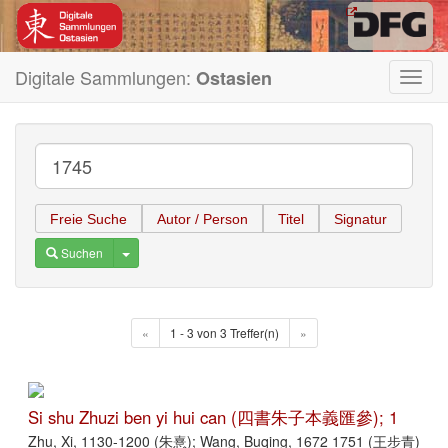
Digitale Sammlungen:
Ostasien
Toggl
navig
Freie Suche
Autor / Person
Titel
Signatur
Toggle Dropdown
Suchen
«
1 - 3 von 3 Treffer(n)
»
Si shu Zhuzi ben yi hui can (四書朱子本義匯參); 1
Zhu, Xi, 1130-1200 (朱憙); Wang, Buqing, 1672 1751 (王步青)