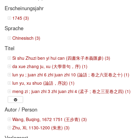
Erscheinungsjahr
1745 (3)
Sprache
Chinesisch (3)
Titel
Si shu Zhuzi ben yi hui can (四書朱子本義匯參) (3)
da xue zhang ju, xu (大學章句，序) (1)
lun yu ; juan zhi 6 zhi juan zhi 10 (論語 ; 卷之六至卷之十) (1)
lun yu, xu shuo (論語，序說) (1)
meng zi ; juan zhi 3 zhi juan zhi 4 (孟子 ; 卷之三至卷之四) (1)
Autor / Person
Wang, Buqing, 1672 1751 (王步青) (3)
Zhu, Xi, 1130-1200 (朱憙) (3)
Verlagsort