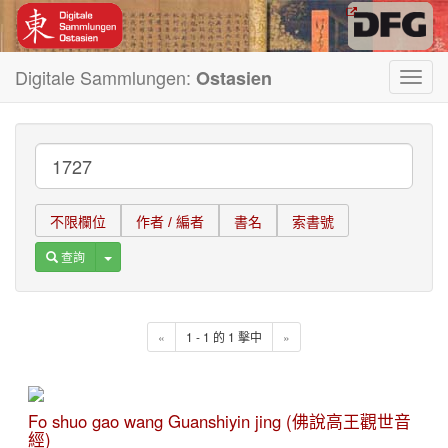
Digitale Sammlungen:
Ostasien
Toggl
navig
不限欄位
作者 / 編者
書名
索書號
Toggle Dropdown
查詢
«
1 - 1 的 1 擊中
»
Fo shuo gao wang Guanshiyin jing (佛說高王觀世音
經)