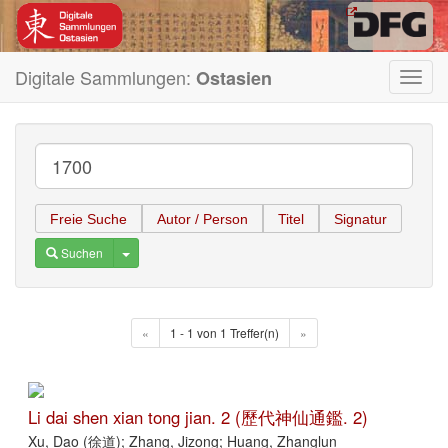
Digitale Sammlungen:
Ostasien
Toggl
navig
Freie Suche
Autor / Person
Titel
Signatur
Toggle Dropdown
Suchen
«
1 - 1 von 1 Treffer(n)
»
Li dai shen xian tong jian. 2 (歷代神仙通鑑. 2)
Xu, Dao (徐道); Zhang, Jizong; Huang, Zhanglun