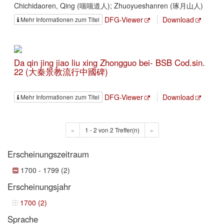
Chichidaoren, Qing (嗤嗤道人); Zhuoyueshanren (琢月山人)
DFG-Viewer
Download
Mehr Informationen zum Titel
Da qin jing jiao liu xing Zhongguo bei- BSB Cod.sin.
22 (大秦景教流行中國碑)
DFG-Viewer
Download
Mehr Informationen zum Titel
«
1 - 2 von 2 Treffer(n)
»
Erscheinungszeitraum
1700 - 1799 (2)
Erscheinungsjahr
1700 (2)
Sprache