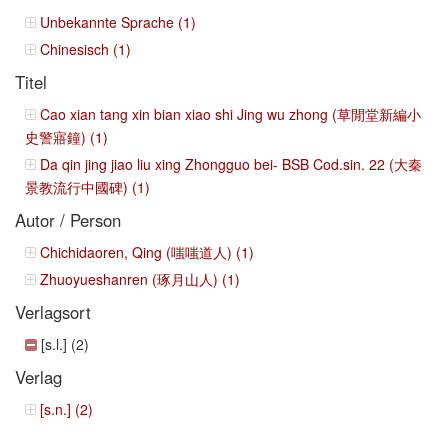
Unbekannte Sprache (1)
Chinesisch (1)
Titel
Cao xian tang xin bian xiao shi Jing wu zhong (草閒堂新編小
史警寤鐘) (1)
Da qin jing jiao liu xing Zhongguo bei- BSB Cod.sin. 22 (大秦
景教流行中國碑) (1)
Autor / Person
Chichidaoren, Qing (嗤嗤道人) (1)
Zhuoyueshanren (琢月山人) (1)
Verlagsort
[s.l.] (2)
Verlag
[s.n.] (2)