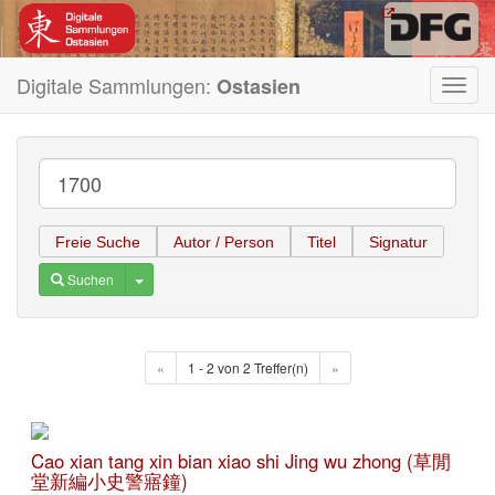
Digitale Sammlungen:
Ostasien
Toggl
navig
Freie Suche
Autor / Person
Titel
Signatur
Toggle Dropdown
Suchen
«
1 - 2 von 2 Treffer(n)
»
Cao xian tang xin bian xiao shi Jing wu zhong (草閒
堂新編小史警寤鐘)