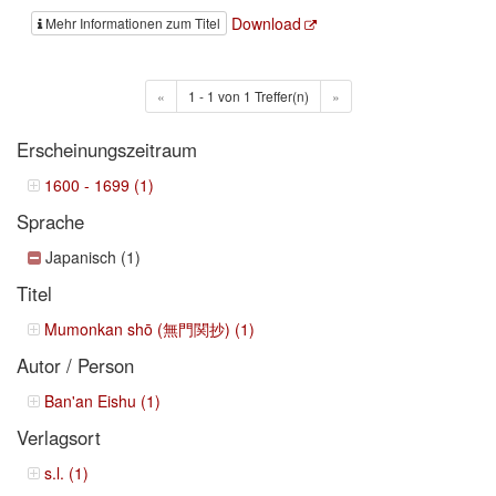
Download
Mehr Informationen zum Titel
«
1 - 1 von 1 Treffer(n)
»
Erscheinungszeitraum
1600 - 1699 (1)
Sprache
Japanisch (1)
Titel
Mumonkan shō (無門関抄) (1)
Autor / Person
Ban'an Eishu (1)
Verlagsort
s.l. (1)