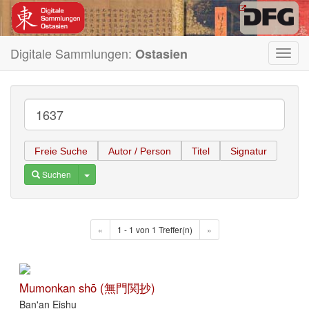
Digitale Sammlungen:
Ostasien
Toggl
navig
Freie Suche
Autor / Person
Titel
Signatur
Toggle Dropdown
Suchen
«
1 - 1 von 1 Treffer(n)
»
Mumonkan shō (無門関抄)
Ban'an Eishu