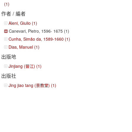
(1)
作者 / 編者
Aleni, Giulio (1)
Canevari, Pietro, 1596- 1675 (1)
Cunha, Simão da, 1589-1660 (1)
Dias, Manuel (1)
出版地
Jinjiang (晉江) (1)
出版社
Jing jiao tang (景教堂) (1)