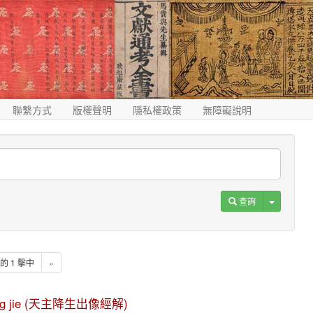
聯繫方式
版權聲明
隱私權政策
無障礙說明
Toggle D
查詢
1 的 1 擊中
»
ng jing jie (天主降生出像經解)