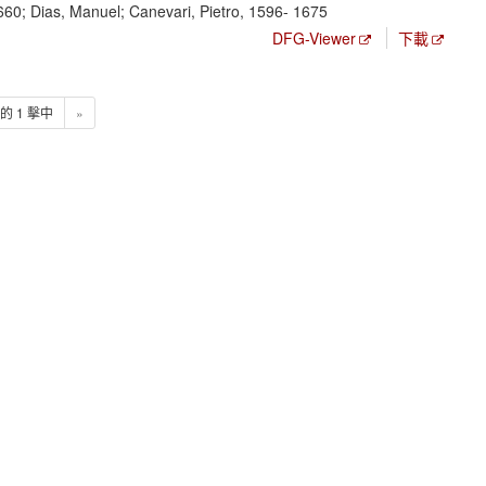
660; Dias, Manuel; Canevari, Pietro, 1596- 1675
DFG-Viewer
下載
1 的 1 擊中
»