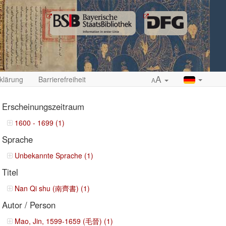
A
klärung
Barrierefreiheit
A
Erscheinungszeitraum
1600 - 1699 (1)
Sprache
ropdown
Unbekannte Sprache (1)
Titel
Nan Qi shu (南齊書) (1)
Autor / Person
Mao, Jin, 1599-1659 (毛晉) (1)