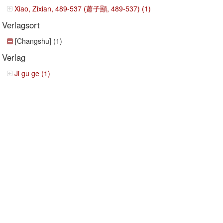
Xiao, Zixian, 489-537 (蕭子顯, 489-537) (1)
Verlagsort
[Changshu] (1)
Verlag
Ji gu ge (1)