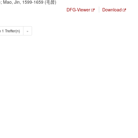
); Mao, Jin, 1599-1659 (毛晉)
DFG-Viewer
Download
n 1 Treffer(n)
»