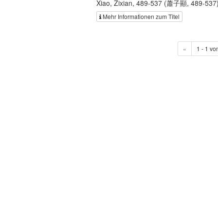
Xiao, Zixian, 489-537 (蕭子顯, 489-537
Mehr Informationen zum Titel
«
1 - 1 vo