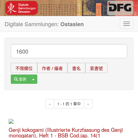
Digitale Sammlungen:
Ostasien
Toggl
navig
不限欄位
作者 / 編者
書名
索書號
Toggle Dropdown
查詢
«
1 - 1 的 1 擊中
»
Genji kokogami (Illustrierte Kurzfassung des Genji
monogatari), Heft 1 - BSB Cod.jap. 14(1