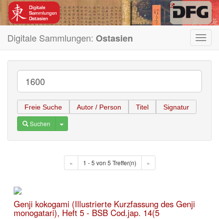
Digitale Sammlungen:
Ostasien
Toggl
navig
Freie Suche
Autor / Person
Titel
Signatur
Toggle Dropdown
Suchen
«
1 - 5 von 5 Treffer(n)
»
Genji kokogami (Illustrierte Kurzfassung des Genji
monogatari), Heft 5 - BSB Cod.jap. 14(5