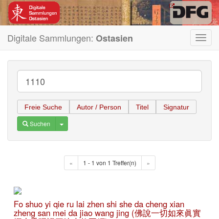
Digitale Sammlungen:
Ostasien
Toggl
navig
Freie Suche
Autor / Person
Titel
Signatur
Toggle Dropdown
Suchen
«
1 - 1 von 1 Treffer(n)
»
Fo shuo yi qie ru lai zhen shi she da cheng xian
zheng san mei da jiao wang jing (佛說一切如來眞實