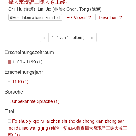
攝大乘現證三昧大教王經)
Shi, Hu (施護); Lin, Jie (林傑); Chen, Tong (陳通)
DFG-Viewer
Download
Mehr Informationen zum Titel
«
1 - 1 von 1 Treffer(n)
»
Erscheinungszeitraum
1100 - 1199 (1)
Erscheinungsjahr
1110 (1)
Sprache
Unbekannte Sprache (1)
Titel
Fo shuo yi qie ru lai zhen shi she da cheng xian zheng san
mei da jiao wang jing (佛說一切如來眞實攝大乘現證三昧大教王
經) (1)