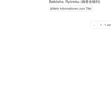
Baikōsha, Ryūretsu (梅香舍柳列)
Mehr Informationen zum Titel
«
1 - 1 vo