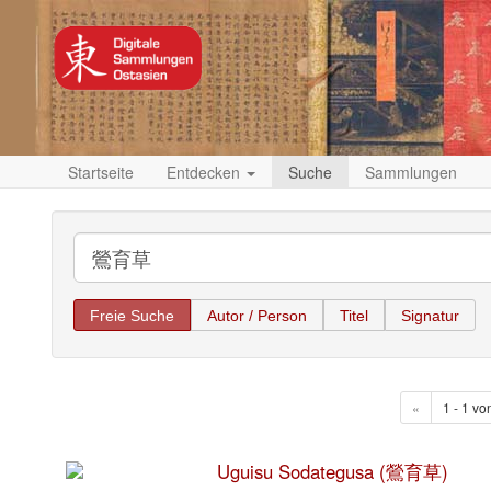
Startseite
Entdecken
Suche
Sammlungen
Freie Suche
Autor / Person
Titel
Signatur
«
1 - 1 vo
Uguisu Sodategusa (鶯育草)