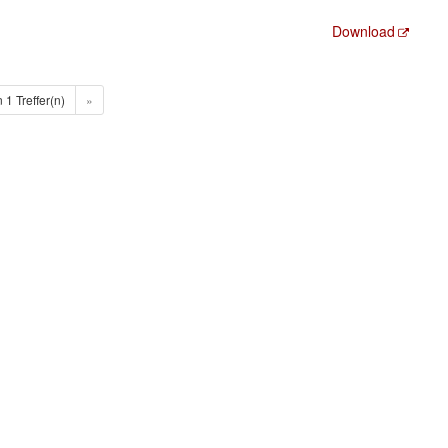
Download
n 1 Treffer(n)
»