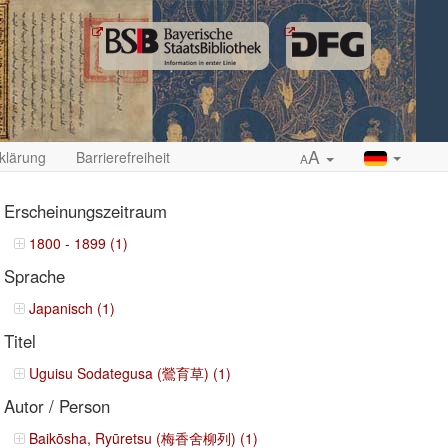
A
klärung
Barrierefreiheit
A
Erscheinungszeitraum
1800 - 1899 (1)
Sprache
ropdown
Japanisch (1)
Titel
Uguisu Sodategusa (鶯育草) (1)
Autor / Person
Baikōsha, Ryūretsu (梅香舍柳列) (1)