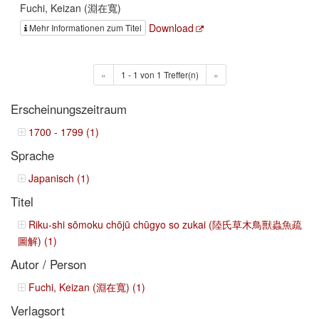
Fuchi, Keizan (淵在寬)
Download
Mehr Informationen zum Titel
«
1 - 1 von 1 Treffer(n)
»
Erscheinungszeitraum
1700 - 1799 (1)
Sprache
Japanisch (1)
Titel
Riku-shi sōmoku chōjū chūgyo so zukai (陸氏草木鳥獸蟲魚疏
圖解) (1)
Autor / Person
Fuchi, Keizan (淵在寬) (1)
Verlagsort