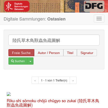
Digitale Sammlungen:
Ostasien
Toggl
navig
Freie Suche
Autor / Person
Titel
Signatur
Toggle Dropdown
Suchen
«
1 - 1 von 1 Treffer(n)
»
Riku-shi sōmoku chōjū chūgyo so zukai (陸氏草木鳥
獸蟲魚疏圖解)