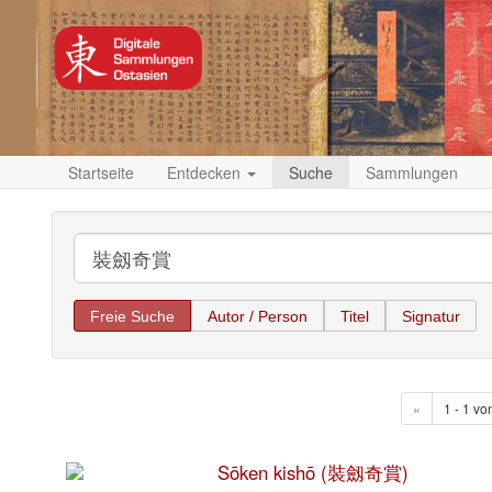
Startseite
Entdecken
Suche
Sammlungen
Freie Suche
Autor / Person
Titel
Signatur
«
1 - 1 vo
Sōken kishō (裝劔奇賞)