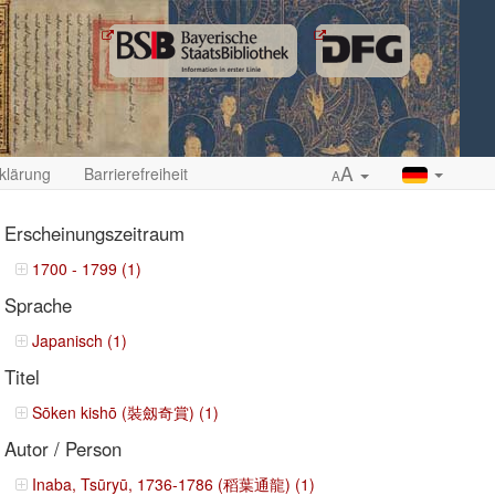
A
klärung
Barrierefreiheit
A
Erscheinungszeitraum
1700 - 1799 (1)
Sprache
ropdown
Japanisch (1)
Titel
Sōken kishō (裝劔奇賞) (1)
Autor / Person
Inaba, Tsūryū, 1736-1786 (稻葉通龍) (1)