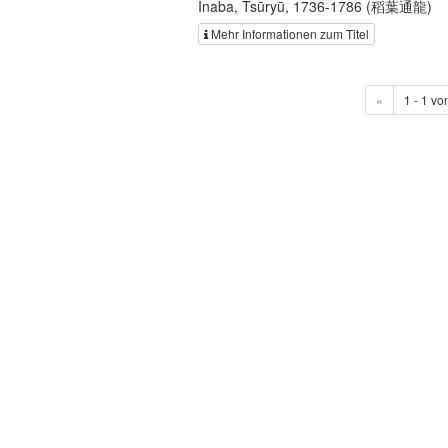
Inaba, Tsūryū, 1736-1786 (稻葉通龍)
Mehr Informationen zum Titel
«
1 - 1 vo