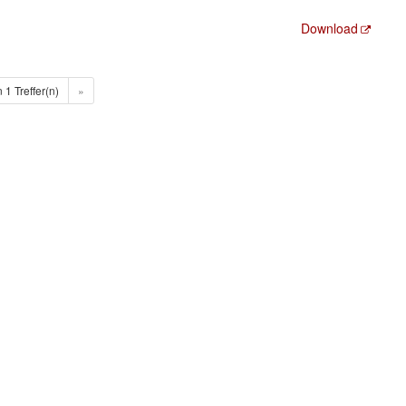
Download
n 1 Treffer(n)
»