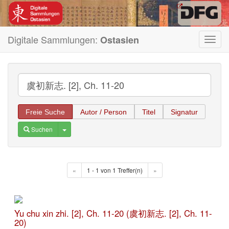
Digitale Sammlungen:
Ostasien
Toggl
navig
Freie Suche
Autor / Person
Titel
Signatur
Toggle Dropdown
Suchen
«
1 - 1 von 1 Treffer(n)
»
Yu chu xin zhi. [2], Ch. 11-20 (虞初新志. [2], Ch. 11-
20)