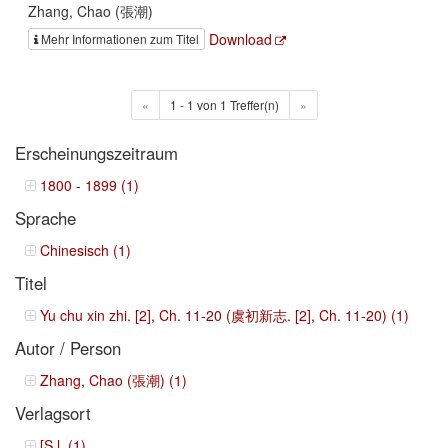
Zhang, Chao (張潮)
Download
Mehr Informationen zum Titel
«
1 - 1 von 1 Treffer(n)
»
Erscheinungszeitraum
1800 - 1899 (1)
Sprache
Chinesisch (1)
Titel
Yu chu xin zhi. [2], Ch. 11-20 (虞初新志. [2], Ch. 11-20) (1)
Autor / Person
Zhang, Chao (張潮) (1)
Verlagsort
[S.l. (1)