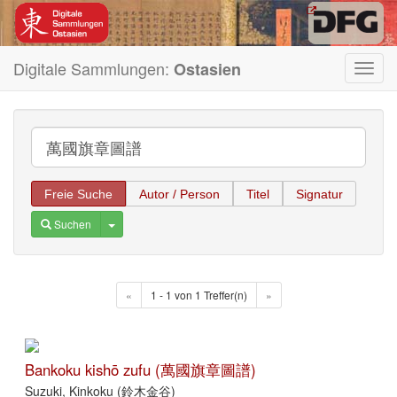
Digitale Sammlungen:
Ostasien
Toggl
navig
Freie Suche
Autor / Person
Titel
Signatur
Toggle Dropdown
Suchen
«
1 - 1 von 1 Treffer(n)
»
Bankoku kishō zufu (萬國旗章圖譜)
Suzuki, Kinkoku (鈴木金谷)