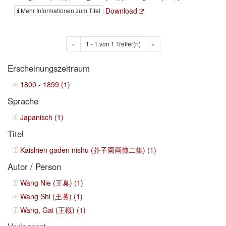
Download
Mehr Informationen zum Titel
«
1 - 1 von 1 Treffer(n)
»
Erscheinungszeitraum
1800 - 1899 (1)
Sprache
Japanisch (1)
Titel
Kaishien gaden nishū (芥子園画傳二集) (1)
Autor / Person
Wang Nie (王臬) (1)
Wang Shi (王蓍) (1)
Wang, Gai (王概) (1)