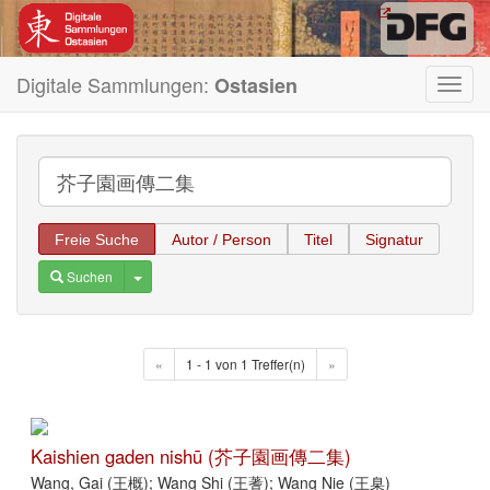
Digitale Sammlungen:
Ostasien
Toggl
navig
Freie Suche
Autor / Person
Titel
Signatur
Toggle Dropdown
Suchen
«
1 - 1 von 1 Treffer(n)
»
Kaishien gaden nishū (芥子園画傳二集)
Wang, Gai (王概); Wang Shi (王蓍); Wang Nie (王臬)