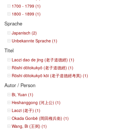
1700 - 1799 (1)
1800 - 1899 (1)
Sprache
Japanisch (2)
Unbekannte Sprache (1)
Titel
Laozi dao de jing (老子道德經) (1)
Rōshi dōtokukyō (老子道德經) (1)
Rōshi dōtokukyō kōi (老子道德經考異) (1)
Autor / Person
Bi, Yuan (1)
Heshanggong (河上公) (1)
Laozi (老子) (1)
Okada Gonbē (岡田権兵衛) (1)
Wang, Bi (王弼) (1)