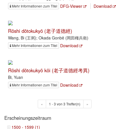
DFG-Viewer
Download
Mehr Informationen zum Titel
Rōshi dōtokukyō (老子道德經)
Wang, Bi (王弼); Okada Gonbē (岡田権兵衛)
Download
Mehr Informationen zum Titel
Rōshi dōtokukyō kōi (老子道德經考異)
Bi, Yuan
Download
Mehr Informationen zum Titel
«
1 - 3 von 3 Treffer(n)
»
Erscheinungszeitraum
1500 - 1599 (1)