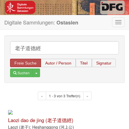
Digitale Sammlungen:
Ostasien
Toggl
navig
Freie Suche
Autor / Person
Titel
Signatur
Toggle Dropdown
Suchen
«
1 - 3 von 3 Treffer(n)
»
Laozi dao de jing (老子道德經)
Laozi (老子); Heshanggong (河上公)