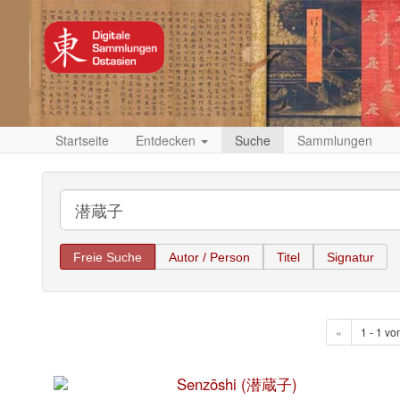
Startseite
Entdecken
Suche
Sammlungen
Freie Suche
Autor / Person
Titel
Signatur
«
1 - 1 vo
Senzōshi (潜蔵子)