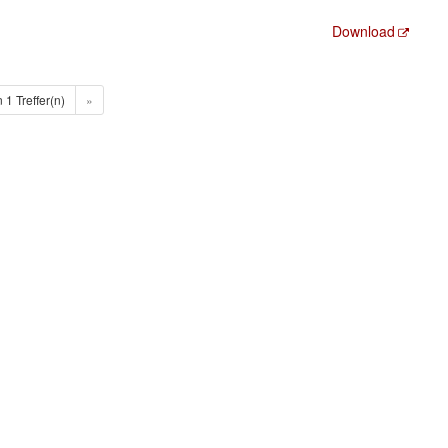
Download
n 1 Treffer(n)
»