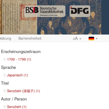
A
klärung
Barrierefreiheit
A
Erscheinungszeitraum
1700 - 1799 (1)
Sprache
ropdown
Japanisch (1)
Titel
Senzōshi (潜蔵子) (1)
Autor / Person
Senzōshi (1)