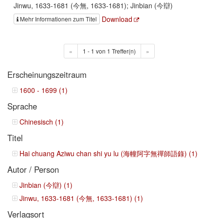
Jinwu, 1633-1681 (今無, 1633-1681); Jinbian (今辯)
Download
Mehr Informationen zum Titel
«
1 - 1 von 1 Treffer(n)
»
Erscheinungszeitraum
1600 - 1699 (1)
Sprache
Chinesisch (1)
Titel
Hai chuang Aziwu chan shi yu lu (海幢阿字無禪師語錄) (1)
Autor / Person
Jinbian (今辯) (1)
Jinwu, 1633-1681 (今無, 1633-1681) (1)
Verlagsort