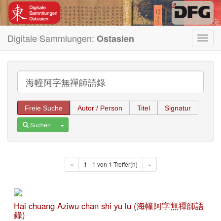
Digitale Sammlungen:
Ostasien
Toggl
navig
Freie Suche
Autor / Person
Titel
Signatur
Toggle Dropdown
Suchen
«
1 - 1 von 1 Treffer(n)
»
Hai chuang Aziwu chan shi yu lu (海幢阿字無禪師語
錄)