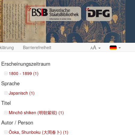
A
klärung
Barrierefreiheit
A
Erscheinungszeitraum
1800 - 1899 (1)
Sprache
ropdown
Japanisch (1)
Titel
Minchō shiken (明朝紫硯) (1)
Autor / Person
Ōoka, Shunboku (大岡春卜) (1)