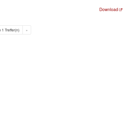
Download
n 1 Treffer(n)
»