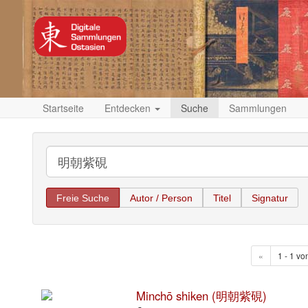
Startseite
Entdecken
Suche
Sammlungen
Freie Suche
Autor / Person
Titel
Signatur
«
1 - 1 vo
Minchō shiken (明朝紫硯)