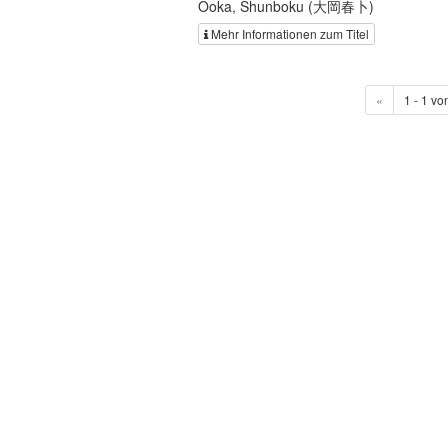
Ōoka, Shunboku (大岡春卜)
Mehr Informationen zum Titel
«
1 - 1 vo