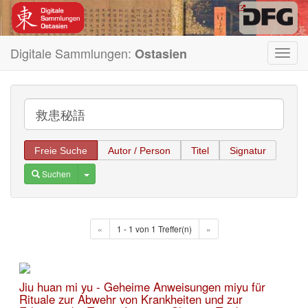
Digitale Sammlungen:
Ostasien
Toggl
navig
Freie Suche
Autor / Person
Titel
Signatur
Toggle Dropdown
Suchen
«
1 - 1 von 1 Treffer(n)
»
Jiu huan mi yu - Geheime Anweisungen miyu für
Rituale zur Abwehr von Krankheiten und zur