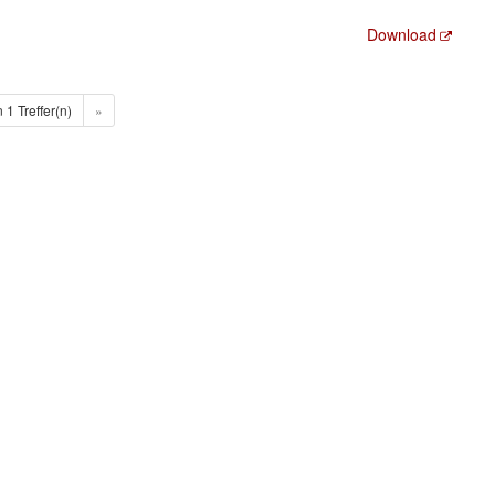
Download
n 1 Treffer(n)
»