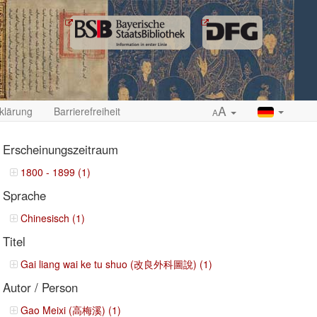
A
klärung
Barrierefreiheit
A
Erscheinungszeitraum
1800 - 1899 (1)
Sprache
ropdown
Chinesisch (1)
Titel
Gai liang wai ke tu shuo (改良外科圖說) (1)
Autor / Person
Gao Meixi (高梅溪) (1)