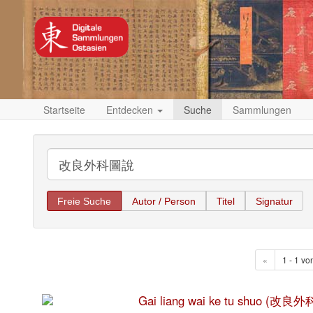
Startseite
Entdecken
Suche
Sammlungen
Freie Suche
Autor / Person
Titel
Signatur
«
1 - 1 vo
Gai liang wai ke tu shuo (改