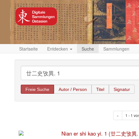
Startseite
Entdecken
Suche
Sammlungen
Freie Suche
Autor / Person
Titel
Signatur
«
1 - 1 vo
Nian er shi kao yi. 1 (廿二史攷異.