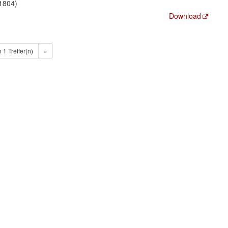
1804)
Download
n 1 Treffer(n)
»