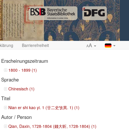
A
klärung
Barrierefreiheit
A
Erscheinungszeitraum
1800 - 1899 (1)
Sprache
ropdown
Chinesisch (1)
Titel
Nian er shi kao yi. 1 (廿二史攷異. 1) (1)
Autor / Person
Qian, Daxin, 1728-1804 (錢大昕, 1728-1804) (1)