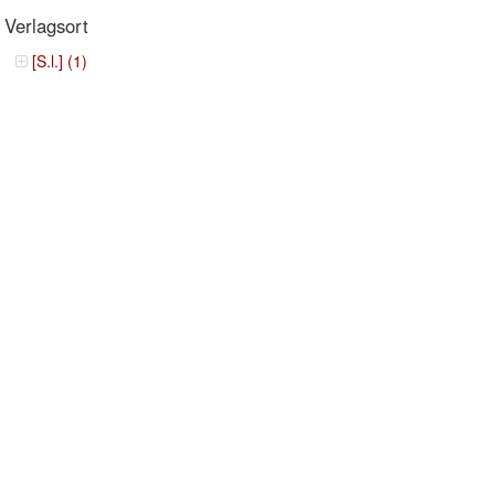
Verlagsort
[S.l.] (1)