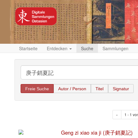
Startseite
Entdecken
Suche
Sammlungen
Freie Suche
Autor / Person
Titel
Signatur
«
1 - 1 vo
Geng zi xiao xia ji (庚子銷夏記)