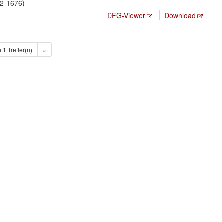
2-1676)
DFG-Viewer
Download
n 1 Treffer(n)
»