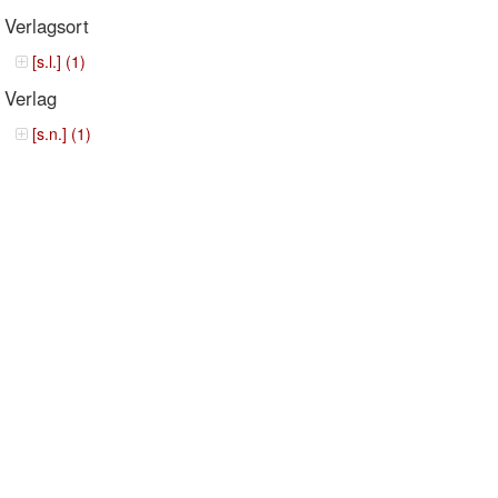
Verlagsort
[s.l.] (1)
Verlag
[s.n.] (1)