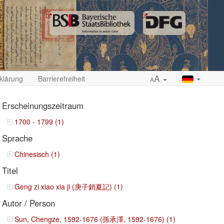
A
klärung
Barrierefreiheit
A
Erscheinungszeitraum
1700 - 1799 (1)
Sprache
ropdown
Chinesisch (1)
Titel
Geng zi xiao xia ji (庚子銷夏記) (1)
Autor / Person
Sun, Chengze, 1592-1676 (孫承澤, 1592-1676) (1)