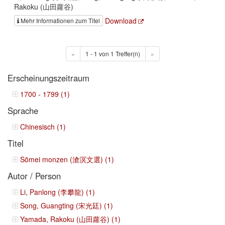
Rakoku (山田蘿谷)
Download
Mehr Informationen zum Titel
«
1 - 1 von 1 Treffer(n)
»
Erscheinungszeitraum
1700 - 1799 (1)
Sprache
Chinesisch (1)
Titel
Sōmei monzen (滄溟文選) (1)
Autor / Person
Li, Panlong (李攀龍) (1)
Song, Guangting (宋光廷) (1)
Yamada, Rakoku (山田蘿谷) (1)