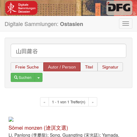
Digitale Sammlungen:
Ostasien
Toggl
navig
Freie Suche
Autor / Person
Titel
Signatur
Toggle Dropdown
Suchen
«
1 - 1 von 1 Treffer(n)
»
Sōmei monzen (滄溟文選)
Li, Panlong (李攀龍); Song, Guangting (宋光廷); Yamada,