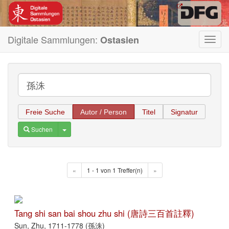
Digitale Sammlungen:
Ostasien
Toggl
navig
Freie Suche
Autor / Person
Titel
Signatur
Toggle Dropdown
Suchen
«
1 - 1 von 1 Treffer(n)
»
Tang shi san bai shou zhu shi (唐詩三百首註釋)
Sun, Zhu, 1711-1778 (孫洙)