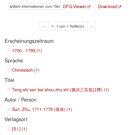
DFG-Viewer
Download
Mehr Informationen zum Titel
«
1 - 1 von 1 Treffer(n)
»
Erscheinungszeitraum
1700 - 1799 (1)
Sprache
Chinesisch (1)
Titel
Tang shi san bai shou zhu shi (唐詩三百首註釋) (1)
Autor / Person
Sun, Zhu, 1711-1778 (孫洙) (1)
Verlagsort
[S.l.] (1)