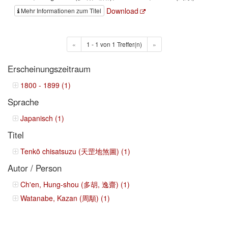
Download
Mehr Informationen zum Titel
«
1 - 1 von 1 Treffer(n)
»
Erscheinungszeitraum
1800 - 1899 (1)
Sprache
Japanisch (1)
Titel
Tenkō chisatsuzu (天罡地煞圖) (1)
Autor / Person
Ch'en, Hung-shou (多胡, 逸齋) (1)
Watanabe, Kazan (周顒) (1)