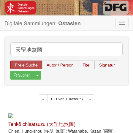
Digitale Sammlungen:
Ostasien
Toggl
navig
Freie Suche
Autor / Person
Titel
Signatur
Toggle Dropdown
Suchen
«
1 - 1 von 1 Treffer(n)
»
Tenkō chisatsuzu (天罡地煞圖)
Ch'en, Hung-shou (多胡, 逸齋); Watanabe, Kazan (周顒)